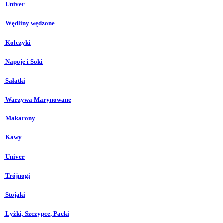
Univer
Wędliny wędzone
Kolczyki
Napoje i Soki
Sałatki
Warzywa Marynowane
Makarony
Kawy
Univer
Trójnogi
Stojaki
Łyżki, Szczypce, Packi