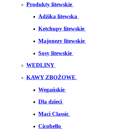
Produkty litewskie
Adżika litewska
Ketchupy litewskie
Majonezy litewskie
Sosy litewskie
WĘDLINY
KAWY ZBOŻOWE
Wegańskie
Dla dzieci
Maci Classic
Cicobello