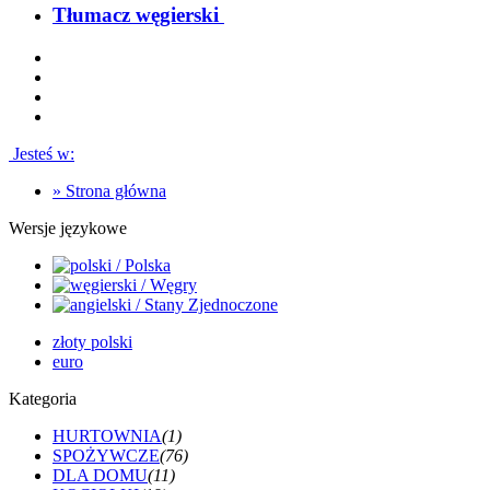
Tłumacz węgierski
Jesteś w:
»
Strona główna
Wersje językowe
złoty polski
euro
Kategoria
HURTOWNIA
(1)
SPOŻYWCZE
(76)
DLA DOMU
(11)