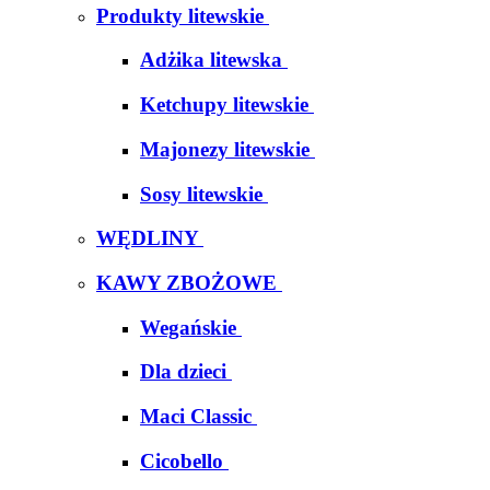
Produkty litewskie
Adżika litewska
Ketchupy litewskie
Majonezy litewskie
Sosy litewskie
WĘDLINY
KAWY ZBOŻOWE
Wegańskie
Dla dzieci
Maci Classic
Cicobello