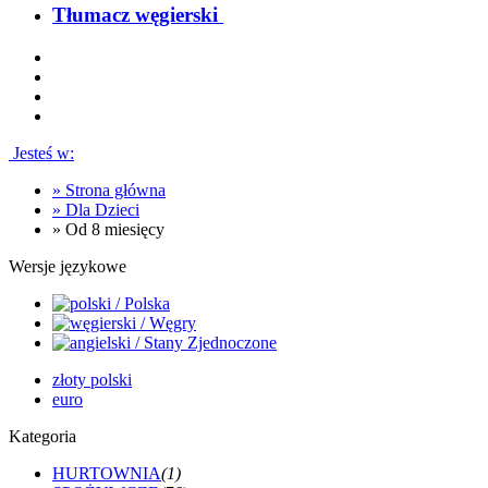
Tłumacz węgierski
Jesteś w:
»
Strona główna
»
Dla Dzieci
»
Od 8 miesięcy
Wersje językowe
złoty polski
euro
Kategoria
HURTOWNIA
(1)