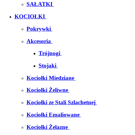
SAŁATKI
KOCIOŁKI
Pokrywki
Akcesoria
Trójnogi
Stojaki
Kociołki Miedziane
Kociołki Żeliwne
Kociołki ze Stali Szlachetnej
Kociołki Emaliowane
Kociołki Żelazne