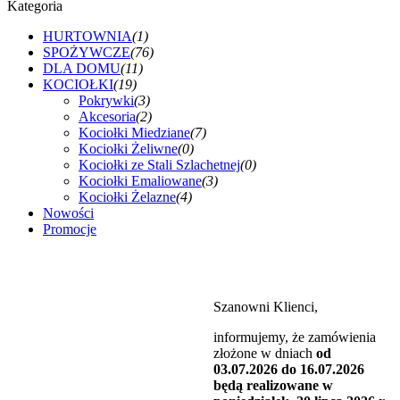
Kategoria
HURTOWNIA
(1)
SPOŻYWCZE
(76)
DLA DOMU
(11)
KOCIOŁKI
(19)
Pokrywki
(3)
Akcesoria
(2)
Kociołki Miedziane
(7)
Kociołki Żeliwne
(0)
Kociołki ze Stali Szlachetnej
(0)
Kociołki Emaliowane
(3)
Kociołki Żelazne
(4)
Nowości
Promocje
Szanowni Klienci,
informujemy, że zamówienia
złożone w dniach
od
03.07.2026 do 16.07.2026
będą realizowane w