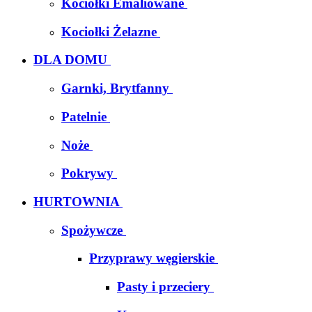
Kociołki Emaliowane
Kociołki Żelazne
DLA DOMU
Garnki, Brytfanny
Patelnie
Noże
Pokrywy
HURTOWNIA
Spożywcze
Przyprawy węgierskie
Pasty i przeciery