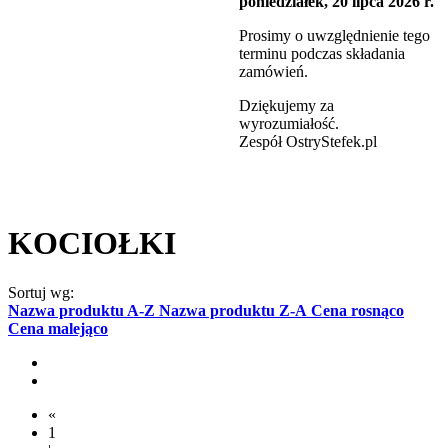
poniedziałek, 20 lipca 2026 r.
Prosimy o uwzględnienie tego
terminu podczas składania
zamówień.
Dziękujemy za
wyrozumiałość.
Zespół OstryStefek.pl
KOCIOŁKI
Sortuj wg:
Nazwa produktu A-Z
Nazwa produktu Z-A
Cena rosnąco
Cena malejąco
«
1