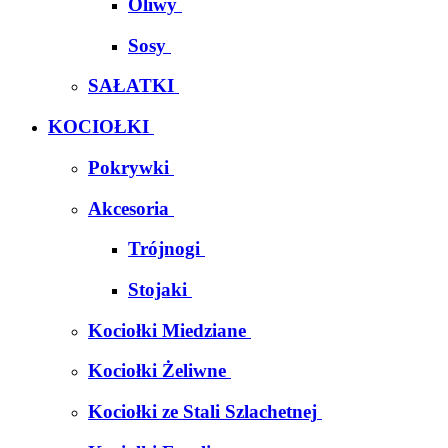
Oliwy
Sosy
SAŁATKI
KOCIOŁKI
Pokrywki
Akcesoria
Trójnogi
Stojaki
Kociołki Miedziane
Kociołki Żeliwne
Kociołki ze Stali Szlachetnej