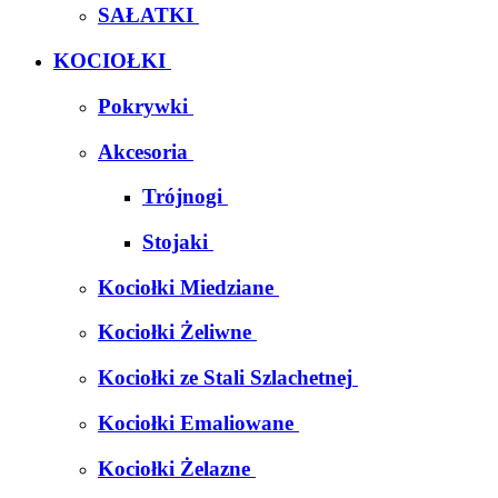
SAŁATKI
KOCIOŁKI
Pokrywki
Akcesoria
Trójnogi
Stojaki
Kociołki Miedziane
Kociołki Żeliwne
Kociołki ze Stali Szlachetnej
Kociołki Emaliowane
Kociołki Żelazne