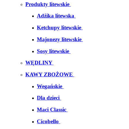
Produkty litewskie
Adżika litewska
Ketchupy litewskie
Majonezy litewskie
Sosy litewskie
WĘDLINY
KAWY ZBOŻOWE
Wegańskie
Dla dzieci
Maci Classic
Cicobello