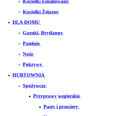
Kociołki Emaliowane
Kociołki Żelazne
DLA DOMU
Garnki, Brytfanny
Patelnie
Noże
Pokrywy
HURTOWNIA
Spożywcze
Przyprawy węgierskie
Pasty i przeciery