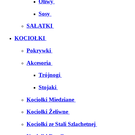
Oliwy
Sosy
SAŁATKI
KOCIOŁKI
Pokrywki
Akcesoria
Trójnogi
Stojaki
Kociołki Miedziane
Kociołki Żeliwne
Kociołki ze Stali Szlachetnej