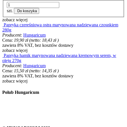
szt.
Do koszyka
zobacz więcej
Papryka czereśniowa ostra marynowana nadziewana czosnkiem
280g
Producent:
Hungaricum
Cena:
19,90 zł
(netto:
18,43 zł
)
zawiera 8% VAT, bez kosztów dostawy
zobacz więcej
Papryka hamik marynowana nadziewana kremowym serem, w
oleju 270g
Producent:
Hungaricum
Cena:
15,50 zł
(netto:
14,35 zł
)
zawiera 8% VAT, bez kosztów dostawy
zobacz więcej
Polub Hungaricum