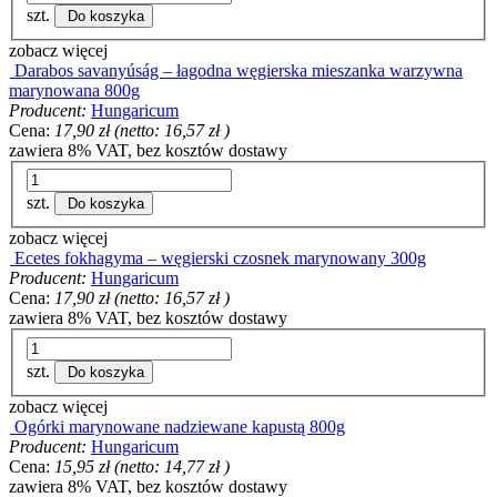
szt.
Do koszyka
zobacz więcej
Darabos savanyúság – łagodna węgierska mieszanka warzywna
marynowana 800g
Producent:
Hungaricum
Cena:
17,90 zł
(netto:
16,57 zł
)
zawiera 8% VAT, bez kosztów dostawy
szt.
Do koszyka
zobacz więcej
Ecetes fokhagyma – węgierski czosnek marynowany 300g
Producent:
Hungaricum
Cena:
17,90 zł
(netto:
16,57 zł
)
zawiera 8% VAT, bez kosztów dostawy
szt.
Do koszyka
zobacz więcej
Ogórki marynowane nadziewane kapustą 800g
Producent:
Hungaricum
Cena:
15,95 zł
(netto:
14,77 zł
)
zawiera 8% VAT, bez kosztów dostawy