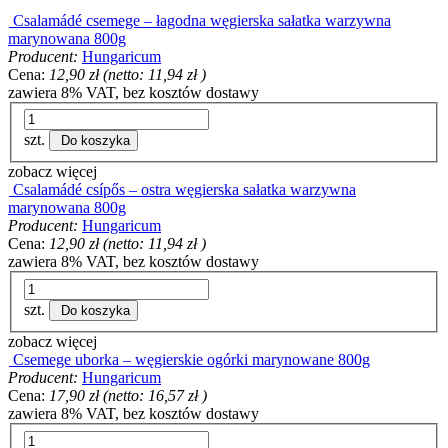
Csalamádé csemege – łagodna węgierska sałatka warzywna
marynowana 800g
Producent:
Hungaricum
Cena:
12,90 zł
(netto:
11,94 zł
)
zawiera 8% VAT, bez kosztów dostawy
szt.
Do koszyka
zobacz więcej
Csalamádé csípős – ostra węgierska sałatka warzywna
marynowana 800g
Producent:
Hungaricum
Cena:
12,90 zł
(netto:
11,94 zł
)
zawiera 8% VAT, bez kosztów dostawy
szt.
Do koszyka
zobacz więcej
Csemege uborka – węgierskie ogórki marynowane 800g
Producent:
Hungaricum
Cena:
17,90 zł
(netto:
16,57 zł
)
zawiera 8% VAT, bez kosztów dostawy