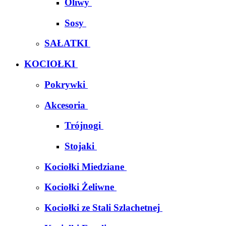
Oliwy
Sosy
SAŁATKI
KOCIOŁKI
Pokrywki
Akcesoria
Trójnogi
Stojaki
Kociołki Miedziane
Kociołki Żeliwne
Kociołki ze Stali Szlachetnej