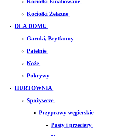
Kociołki Emaliowane
Kociołki Żelazne
DLA DOMU
Garnki, Brytfanny
Patelnie
Noże
Pokrywy
HURTOWNIA
Spożywcze
Przyprawy węgierskie
Pasty i przeciery