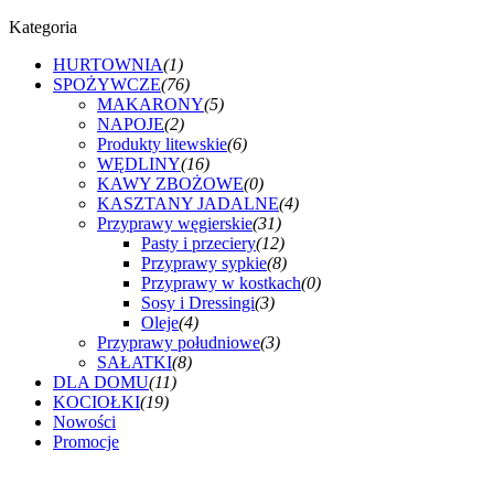
Kategoria
HURTOWNIA
(1)
SPOŻYWCZE
(76)
MAKARONY
(5)
NAPOJE
(2)
Produkty litewskie
(6)
WĘDLINY
(16)
KAWY ZBOŻOWE
(0)
KASZTANY JADALNE
(4)
Przyprawy węgierskie
(31)
Pasty i przeciery
(12)
Przyprawy sypkie
(8)
Przyprawy w kostkach
(0)
Sosy i Dressingi
(3)
Oleje
(4)
Przyprawy południowe
(3)
SAŁATKI
(8)
DLA DOMU
(11)
KOCIOŁKI
(19)
Nowości
Promocje