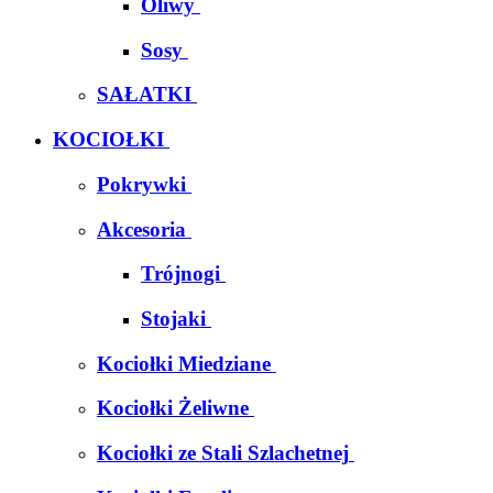
Oliwy
Sosy
SAŁATKI
KOCIOŁKI
Pokrywki
Akcesoria
Trójnogi
Stojaki
Kociołki Miedziane
Kociołki Żeliwne
Kociołki ze Stali Szlachetnej