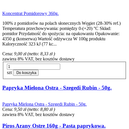
Koncentrat Pomidorowy 360g.
100% z pomidorów na polach słonecznych Węgier (28-30% ref.)
Temperatura przechowywania: pomiędzy 0-(+20) °C Skład:
pomidor Przydatność do spożycia: na opakowaniu Opakowanie:
4350 g (konserwa) Wartość odżywcza W 100g produktu
Kaloryczność 323 kJ (77 kc...
Cena:
9,00 zł
(netto:
8,33 zł
)
zawiera 8% VAT, bez kosztów dostawy
szt
Do koszyka
Papryka Mielona Ostra - Szegedi Rubin - 50g.
Papryka Mielona Ostra - Szegedi Rubin - 50g.
Cena:
9,50 zł
(netto:
8,80 zł
)
zawiera 8% VAT, bez kosztów dostawy
Piros Arany Ostre 160g - Pasta paprykowa.