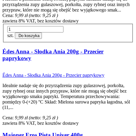
przyrządzenia zupy gulaszowej, porkolta, zupy rybnej oraz innych
przypraw, które nie mogą się obejść bez wyjątkowego smak...
Cena:
9,99 zł
(netto:
9,25 zł
)
zawiera 8% VAT, bez kosztów dostawy
szt.
Do koszyka
Édes Anna - Słodka Ania 200g - Przecier
paprykowy
Édes Anna - Słodka Ania 200g - Przecier paprykowy
Idealnie nadaje się do przyrządzenia zupy gulaszowej, porkolta,
zupy rybnej oraz innych przypraw, które nie mogą się obejść bez
wyjątkowego smaku papryki. Temperatura przechowywania:
pomiędzy 0-(+20) °C Skład: Mielona surowa papryka łagodna, sól
(11,...
Cena:
9,99 zł
(netto:
9,25 zł
)
zawiera 8% VAT, bez kosztów dostawy
Majonez Eros Pista Univer 400g