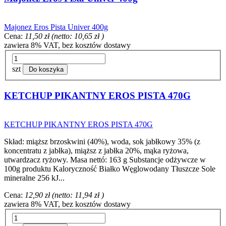
Majonez Eros Pista Univer 400g
Cena:
11,50 zł
(netto:
10,65 zł
)
zawiera 8% VAT, bez kosztów dostawy
szt
Do koszyka
KETCHUP PIKANTNY EROS PISTA 470G
KETCHUP PIKANTNY EROS PISTA 470G
Skład: miąższ brzoskwini (40%), woda, sok jabłkowy 35% (z
koncentratu z jabłka), miąższ z jabłka 20%, mąka ryżowa,
utwardzacz ryżowy. Masa nettó: 163 g Substancje odżywcze w
100g produktu Kaloryczność Białko Węglowodany Tłuszcze Sole
mineralne 256 kJ...
Cena:
12,90 zł
(netto:
11,94 zł
)
zawiera 8% VAT, bez kosztów dostawy