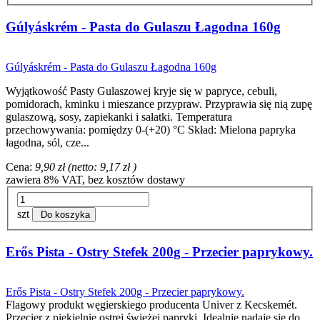
Gúlyáskrém - Pasta do Gulaszu Łagodna 160g
Gúlyáskrém - Pasta do Gulaszu Łagodna 160g
Wyjątkowość Pasty Gulaszowej kryje się w papryce, cebuli,
pomidorach, kminku i mieszance przypraw. Przyprawia się nią zupę
gulaszową, sosy, zapiekanki i sałatki. Temperatura
przechowywania: pomiędzy 0-(+20) °C Skład: Mielona papryka
łagodna, sól, cze...
Cena:
9,90 zł
(netto:
9,17 zł
)
zawiera 8% VAT, bez kosztów dostawy
szt
Do koszyka
Erős Pista - Ostry Stefek 200g - Przecier paprykowy.
Erős Pista - Ostry Stefek 200g - Przecier paprykowy.
Flagowy produkt węgierskiego producenta Univer z Kecskemét.
Przecier z piekielnie ostrej świeżej papryki. Idealnie nadaje się do