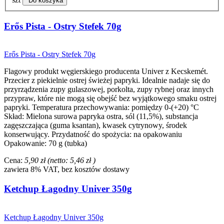
Do koszyka
Erős Pista - Ostry Stefek 70g
Erős Pista - Ostry Stefek 70g
Flagowy produkt węgierskiego producenta Univer z Kecskemét.
Przecier z piekielnie ostrej świeżej papryki. Idealnie nadaje się do
przyrządzenia zupy gulaszowej, porkolta, zupy rybnej oraz innych
przypraw, które nie mogą się obejść bez wyjątkowego smaku ostrej
papryki. Temperatura przechowywania: pomiędzy 0-(+20) °C
Skład: Mielona surowa papryka ostra, sól (11,5%), substancja
zagęszczająca (guma ksantan), kwasek cytrynowy, środek
konserwujący. Przydatność do spożycia: na opakowaniu
Opakowanie: 70 g (tubka)
Cena:
5,90 zł
(netto:
5,46 zł
)
zawiera 8% VAT, bez kosztów dostawy
Ketchup Łagodny Univer 350g
Ketchup Łagodny Univer 350g