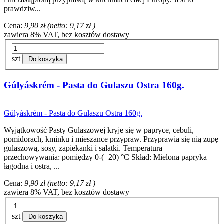
prawdziw...
Cena:
9,90 zł
(netto:
9,17 zł
)
zawiera 8% VAT, bez kosztów dostawy
szt
Do koszyka
Gúlyáskrém - Pasta do Gulaszu Ostra 160g.
Gúlyáskrém - Pasta do Gulaszu Ostra 160g.
Wyjątkowość Pasty Gulaszowej kryje się w papryce, cebuli,
pomidorach, kminku i mieszance przypraw. Przyprawia się nią zupę
gulaszową, sosy, zapiekanki i sałatki. Temperatura
przechowywania: pomiędzy 0-(+20) °C Skład: Mielona papryka
łagodna i ostra, ...
Cena:
9,90 zł
(netto:
9,17 zł
)
zawiera 8% VAT, bez kosztów dostawy
szt
Do koszyka