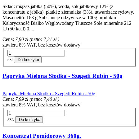
Skład: miąższ jabłka (50%), woda, sok jabłkowy 12% (z
koncentratu z jabłka), płatki z ziemniaka (3%), utwardzacz ryżowy.
Masa nettó: 163 g Substancje odżywcze w 100g produktu
Kaloryczność Białko Węglowodany Tłuszcze Sole mineralne 212
kJ (50 kcal) 0,...
Cena:
7,90 zł
(netto:
7,31 zł
)
zawiera 8% VAT, bez kosztów dostawy
szt
Do koszyka
Papryka Mielona Słodka - Szegedi Rubin - 50g
Papryka Mielona Słodka - Szegedi Rubin - 50g
Cena:
7,99 zł
(netto:
7,40 zł
)
zawiera 8% VAT, bez kosztów dostawy
szt.
Do koszyka
Koncentrat Pomidorowy 360g.