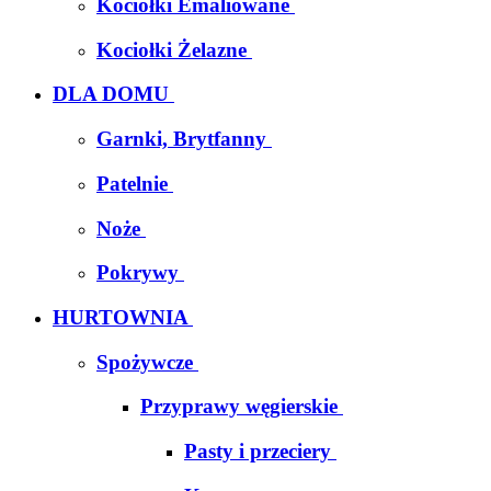
Kociołki Emaliowane
Kociołki Żelazne
DLA DOMU
Garnki, Brytfanny
Patelnie
Noże
Pokrywy
HURTOWNIA
Spożywcze
Przyprawy węgierskie
Pasty i przeciery