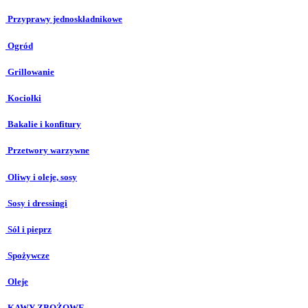
Przyprawy jednoskładnikowe
Ogród
Grillowanie
Kociołki
Bakalie i konfitury
Przetwory warzywne
Oliwy i oleje, sosy
Sosy i dressingi
Sól i pieprz
Spożywcze
Oleje
KAWY ZBOŻOWE