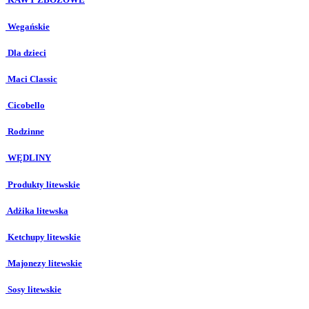
Wegańskie
Dla dzieci
Maci Classic
Cicobello
Rodzinne
WĘDLINY
Produkty litewskie
Adżika litewska
Ketchupy litewskie
Majonezy litewskie
Sosy litewskie