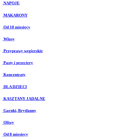
NAPOJE
MAKARONY
Od 10 miesięcy
Włosy
Przyprawy węgierskie
Pasty i przeciery
Koncentraty
DLA DZIECI
KASZTANY JADALNE
Garnki, Brytfanny
Oliwy
Od 8 miesięcy