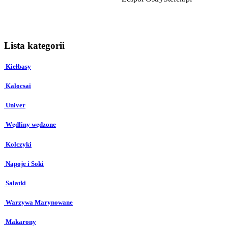
Lista kategorii
Kiełbasy
Kalocsai
Univer
Wędliny wędzone
Kolczyki
Napoje i Soki
Sałatki
Warzywa Marynowane
Makarony