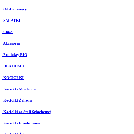
Od 4 miesięcy
SAŁATKI
Ciało
Akcesoria
Produkty BIO
DLA DOMU
KOCIOŁKI
Kociołki Miedziane
Kociołki Żeliwne
Kociołki ze Stali Szlachetnej
Kociołki Emaliowane