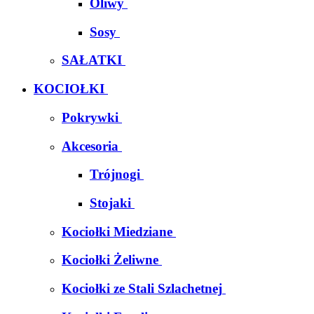
Oliwy
Sosy
SAŁATKI
KOCIOŁKI
Pokrywki
Akcesoria
Trójnogi
Stojaki
Kociołki Miedziane
Kociołki Żeliwne
Kociołki ze Stali Szlachetnej