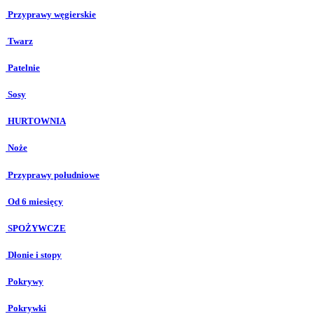
Przyprawy węgierskie
Twarz
Patelnie
Sosy
HURTOWNIA
Noże
Przyprawy południowe
Od 6 miesięcy
SPOŻYWCZE
Dłonie i stopy
Pokrywy
Pokrywki