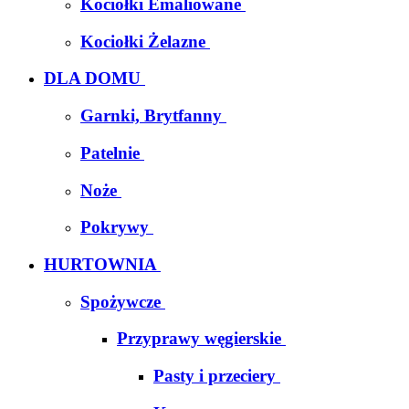
Kociołki Emaliowane
Kociołki Żelazne
DLA DOMU
Garnki, Brytfanny
Patelnie
Noże
Pokrywy
HURTOWNIA
Spożywcze
Przyprawy węgierskie
Pasty i przeciery