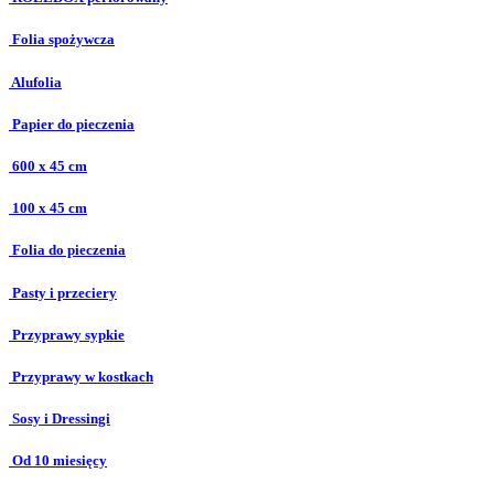
Folia spożywcza
Alufolia
Papier do pieczenia
600 x 45 cm
100 x 45 cm
Folia do pieczenia
Pasty i przeciery
Przyprawy sypkie
Przyprawy w kostkach
Sosy i Dressingi
Od 10 miesięcy