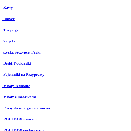
Kawy
Univer
Trójnogi
Stojaki
Łyżki, Szczypce, Packi
Deski, Podkładki
Pojemniki na Przyprawy
Miody Jednolite
Miody z Dodatkami
Prasy do winogron i owoców
ROLLBOX z nożem
ROLLBOX perforowany