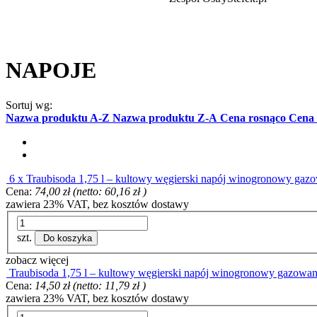
NAPOJE
Sortuj wg:
Nazwa produktu A-Z
Nazwa produktu Z-A
Cena rosnąco
Cena 
6 x Traubisoda 1,75 l – kultowy węgierski napój winogronowy
Cena:
74,00 zł
(netto:
60,16 zł
)
zawiera 23% VAT, bez kosztów dostawy
szt.
Do koszyka
zobacz więcej
Traubisoda 1,75 l – kultowy węgierski napój winogronowy gazowan
Cena:
14,50 zł
(netto:
11,79 zł
)
zawiera 23% VAT, bez kosztów dostawy