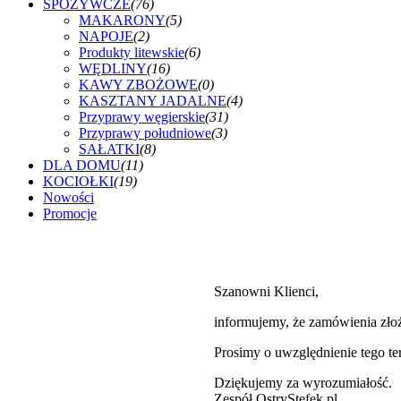
SPOŻYWCZE
(76)
MAKARONY
(5)
NAPOJE
(2)
Produkty litewskie
(6)
WĘDLINY
(16)
KAWY ZBOŻOWE
(0)
KASZTANY JADALNE
(4)
Przyprawy węgierskie
(31)
Przyprawy południowe
(3)
SAŁATKI
(8)
DLA DOMU
(11)
KOCIOŁKI
(19)
Nowości
Promocje
Szanowni Klienci,
informujemy, że zamówienia zł
Prosimy o uwzględnienie tego t
Dziękujemy za wyrozumiałość.
Zespół OstryStefek.pl