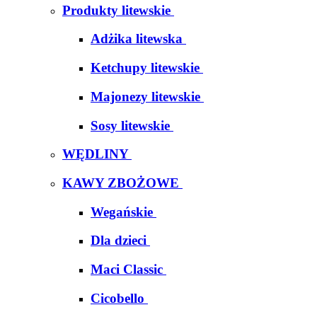
Produkty litewskie
Adżika litewska
Ketchupy litewskie
Majonezy litewskie
Sosy litewskie
WĘDLINY
KAWY ZBOŻOWE
Wegańskie
Dla dzieci
Maci Classic
Cicobello