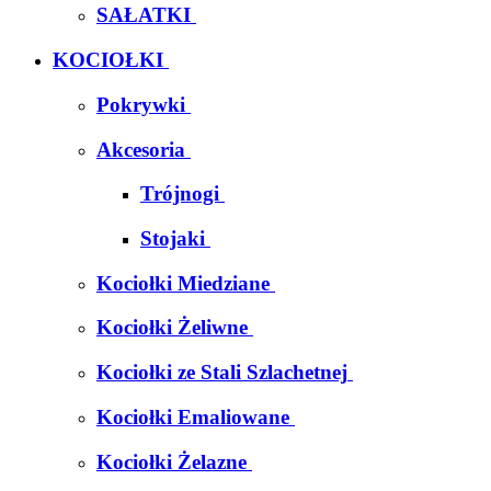
SAŁATKI
KOCIOŁKI
Pokrywki
Akcesoria
Trójnogi
Stojaki
Kociołki Miedziane
Kociołki Żeliwne
Kociołki ze Stali Szlachetnej
Kociołki Emaliowane
Kociołki Żelazne