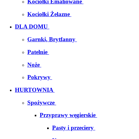
Kociołki Emaliowane
Kociołki Żelazne
DLA DOMU
Garnki, Brytfanny
Patelnie
Noże
Pokrywy
HURTOWNIA
Spożywcze
Przyprawy węgierskie
Pasty i przeciery