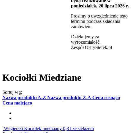
będą realizowane w
poniedziałek, 20 lipca 2026 r.
Prosimy o uwzględnienie tego
terminu podczas składania
zamówień.
Dziękujemy za
wyrozumiałość.
Zespół OstryStefek.pl
Kociołki Miedziane
Sortuj wg:
Nazwa produktu A-Z
Nazwa produktu Z-A
Cena rosnąco
Cena malejąco
Węgierski Kociołek miedziany 0,8 l ze stelażem