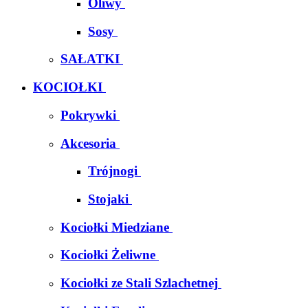
Oliwy
Sosy
SAŁATKI
KOCIOŁKI
Pokrywki
Akcesoria
Trójnogi
Stojaki
Kociołki Miedziane
Kociołki Żeliwne
Kociołki ze Stali Szlachetnej