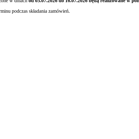
ożone w dniach
od 03.07.2026 do 16.07.2026 będą realizowane w ponie
erminu podczas składania zamówień.