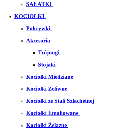
SAŁATKI
KOCIOŁKI
Pokrywki
Akcesoria
Trójnogi
Stojaki
Kociołki Miedziane
Kociołki Żeliwne
Kociołki ze Stali Szlachetnej
Kociołki Emaliowane
Kociołki Żelazne