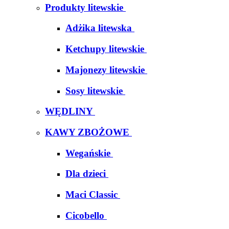
Produkty litewskie
Adżika litewska
Ketchupy litewskie
Majonezy litewskie
Sosy litewskie
WĘDLINY
KAWY ZBOŻOWE
Wegańskie
Dla dzieci
Maci Classic
Cicobello