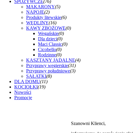
SPOŻYWCZE
(76)
MAKARONY
(5)
NAPOJE
(2)
Produkty litewskie
(6)
WĘDLINY
(16)
KAWY ZBOŻOWE
(0)
Wegańskie
(0)
Dla dzieci
(0)
Maci Classic
(0)
Cicobello
(0)
Rodzinne
(0)
KASZTANY JADALNE
(4)
Przyprawy węgierskie
(31)
Przyprawy południowe
(3)
SAŁATKI
(8)
DLA DOMU
(11)
KOCIOŁKI
(19)
Nowości
Promocje
Szanowni Klienci,